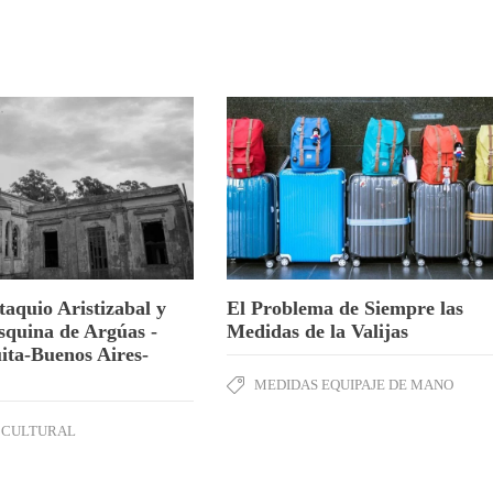
taquio Aristizabal y
El Problema de Siempre las
squina de Argúas -
Medidas de la Valijas
ta-Buenos Aires-
MEDIDAS EQUIPAJE DE MANO
 CULTURAL