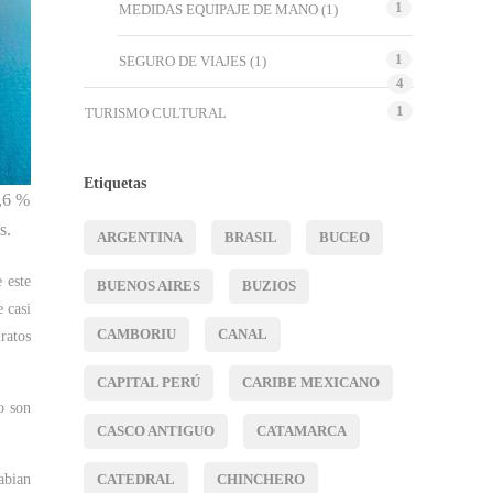
1
MEDIDAS EQUIPAJE DE MANO
(1)
1
SEGURO DE VIAJES
(1)
4
1
TURISMO CULTURAL
Etiquetas
2,6 %
s.
ARGENTINA
BRASIL
BUCEO
 este
BUENOS AIRES
BUZIOS
 casi
CAMBORIU
CANAL
ratos
CAPITAL PERÚ
CARIBE MEXICANO
o son
CASCO ANTIGUO
CATAMARCA
CATEDRAL
CHINCHERO
abian