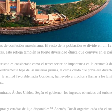
es de confesión musulmana. El resto de la población se divide en un 1
s, esto refleja también la fuerte diversidad étnica que convive en el paí
turismo es considerado como el tercer sector de importancia en la economía de
relativamente bajo de las materias primas, el clima cálido que prevalece durante
 y la actitud favorable hacia Occidente, ha llevado a muchos a llamar a los Emi
te.
miratos Árabes Unidos. Según el gobierno, los ingresos obtenidos del turism
61
pras y estadías de lujo disponibles.
​ Además, Dubái organiza cada año el Ar