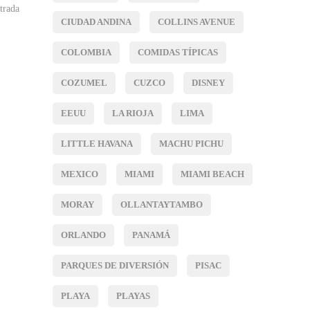
ntrada
CIUDAD ANDINA
COLLINS AVENUE
COLOMBIA
COMIDAS TÍPICAS
COZUMEL
CUZCO
DISNEY
EEUU
LA RIOJA
LIMA
LITTLE HAVANA
MACHU PICHU
MEXICO
MIAMI
MIAMI BEACH
MORAY
OLLANTAYTAMBO
ORLANDO
PANAMÁ
PARQUES DE DIVERSIÓN
PISAC
PLAYA
PLAYAS