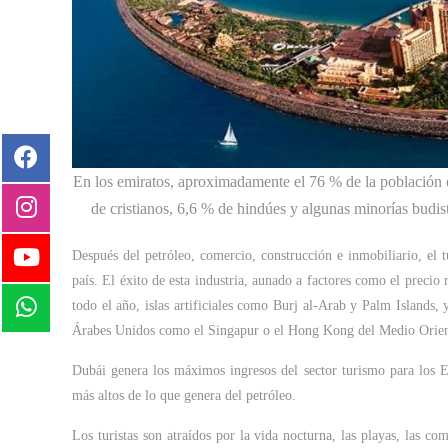
En los emiratos, aproximadamente el 76 % de la población 
de cristianos, 6,6 % de hindúes y algunas minorías budista
Después del petróleo, comercio, construcción e inmobiliario, el 
país. El éxito de esta industria, aunado a factores como el precio 
todo el año, islas artificiales como Burj al-Arab y Palm Islands,
Árabes Unidos como el Singapur o el Hong Kong del Medio Orien
Dubái genera los máximos ingresos del sector turismo para los E
más altos de lo que genera del petróleo.
Los turistas son atraídos por la vida nocturna, las playas, las com