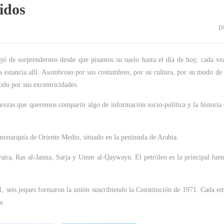
idos
D
jó de sorprendernos desde que pisamos su suelo hasta el día de hoy, cada ve
 estancia allí. Asombroso por sus costumbres, por su cultura, por su modo de 
todo por sus excentricidades.
arezas que queremos compartir algo de información socio-política y la historia 
monarquía de Oriente Medio, situado en la península de Arabia.
ira, Ras al-Jaima, Sarja y Umm al-Qaywayn. El petróleo es la principal fuen
1, seis jeques formaron la unión suscribiendo la Constitución de 1971. Cada em
a.