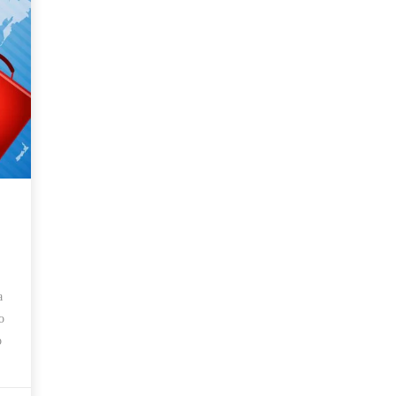
a
o
o