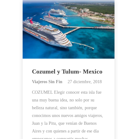
Cozumel y Tulum- Mexico
Viajeros Sin Fin
27 diciembre, 2018
COZUMEL Elegir conocer esta isla fue
una muy buena idea, no solo por su
belleza natural, sino también, porque
conocimos unos nuevos amigos viajeros,
Juan y la Pitu, que venían de Buenos
Aires y con quienes a partir de ese día
empezamos a compartir muchas…