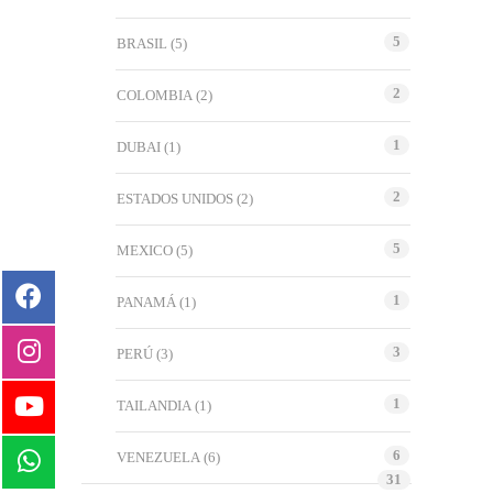
5
BRASIL
(5)
2
COLOMBIA
(2)
1
DUBAI
(1)
2
ESTADOS UNIDOS
(2)
5
MEXICO
(5)
1
PANAMÁ
(1)
3
PERÚ
(3)
1
TAILANDIA
(1)
6
VENEZUELA
(6)
31